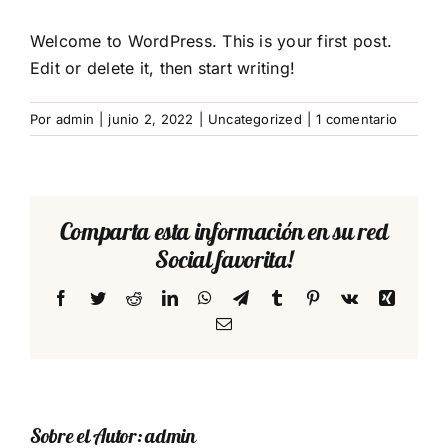
Welcome to WordPress. This is your first post.
Edit or delete it, then start writing!
Por
admin
|
junio 2, 2022
|
Uncategorized
|
1 comentario
Comparta esta información en su red
Social favorita!
Facebook
Twitter
Reddit
LinkedIn
WhatsApp
Telegram
Tumblr
Pinterest
Vk
Xing
Correo
electrónico
Sobre el Autor:
admin